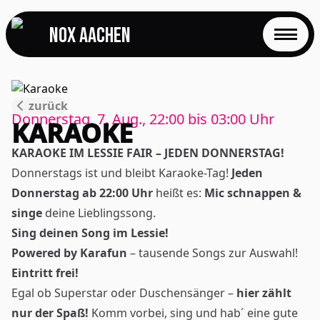
NOX Aachen
START
zurück
EVENTS
Donnerstag, 7. Aug., 22:00
bis
03:00
Uhr
KARAOKE
FOTOS
KARAOKE IM LESSIE FAIR – JEDEN DONNERSTAG!
Donnerstags ist und bleibt Karaoke-Tag!
Jeden
EVENTLOCATION
Donnerstag ab 22:00 Uhr
heißt es:
Mic schnappen &
singe
deine Lieblingssong.
FAQS
Sing deinen Song im Lessie!
Powered by Karafun
– tausende Songs zur Auswahl!
RESERVIERUNG
Eintritt frei!
Egal ob Superstar oder Duschensänger –
hier zählt
JOBS
nur der Spaß!
Komm vorbei, sing und hab´ eine gute