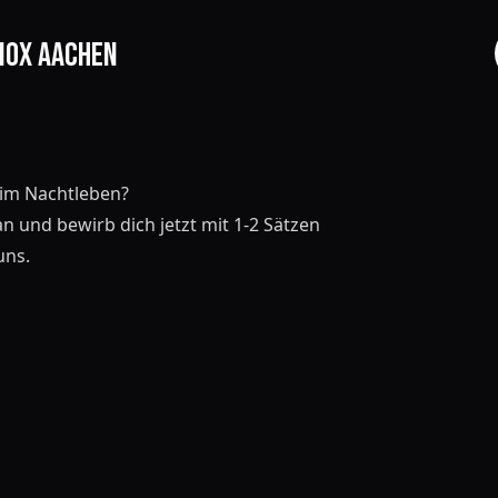
NOX Aachen
START
EVENTS
 im Nachtleben?
an und bewirb dich jetzt mit 1-2 Sätzen
FOTOS
uns.
EVENTLOCATION
FAQS
RESERVIERUNG
JOBS