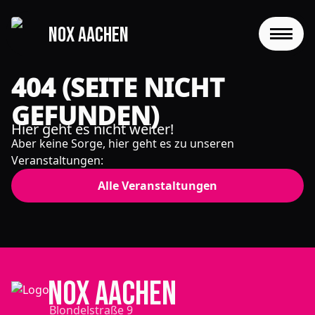
NOX Aachen
START
404 (SEITE NICHT
GEFUNDEN)
EVENTS
Hier geht es nicht weiter!
Aber keine Sorge, hier geht es zu unseren
FOTOS
Veranstaltungen:
EVENTLOCATION
Alle Veranstaltungen
FAQS
RESERVIERUNG
NOX Aachen
JOBS
Blondelstraße 9