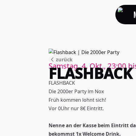
zurück
Samstag, 4. Okt., 23:00
bi
FLASHBACK 
FLASHBACK
Die 2000er Party im Nox
Früh kommen lohnt sich!
Vor 0Uhr nur 8€ Eintritt.
Nenne an der Kasse beim Eintritt d
bekommst 1x Welcome Drink.