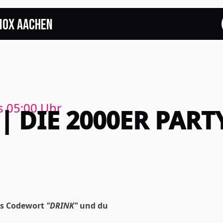
NOX Aachen
START
EVENTS
FOTOS
s
05:00
Uhr
| DIE 2000ER PART
EVENTLOCATION
FAQS
RESERVIERUNG
as Codewort
"DRINK"
und du
JOBS