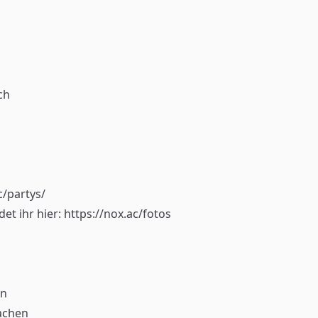
ch
c/partys/
et ihr hier:
https://nox.ac/fotos
en
achen