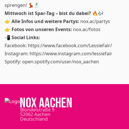
sprengen! 💃🕺
Mittwoch ist Spar-Tag – bist du dabei?
🔥🎶
👉
Alle Infos und weitere Partys:
nox.ac/partys
👉
Fotos von unseren Events:
nox.ac/fotos
📲
Social Links:
Facebook:
https://www.facebook.com/LessieFair/
Instagram:
https://www.instagram.com/lessiefair
Spotify:
open.spotify.com/user/nox_aachen
NOX Aachen
Blondelstraße 9
52062 Aachen
Deutschland