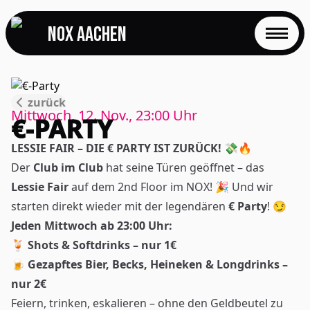
NOX Aachen
START
zurück
EVENTS
Mittwoch, 12. Nov., 23:00
Uhr
€-PARTY
FOTOS
LESSIE FAIR – DIE € PARTY IST ZURÜCK! 💸🔥
Der
Club im Club
hat seine Türen geöffnet – das
EVENTLOCATION
Lessie Fair
auf dem 2nd Floor im NOX! 🎉 Und wir
starten direkt wieder mit der legendären
€ Party
! 😏
FAQS
Jeden Mittwoch ab 23:00 Uhr:
🍹
Shots & Softdrinks – nur 1€
RESERVIERUNG
🍺
Gezapftes Bier, Becks, Heineken & Longdrinks –
nur 2€
JOBS
Feiern, trinken, eskalieren – ohne den Geldbeutel zu