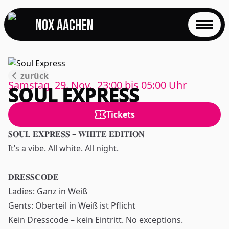
NOX Aachen
START
zurück
EVENTS
Samstag, 29. Nov., 23:00
bis
05:00
Uhr
SOUL EXPRESS
FOTOS
Tickets
EVENTLOCATION
𝐒𝐎𝐔𝐋 𝐄𝐗𝐏𝐑𝐄𝐒𝐒 – 𝐖𝐇𝐈𝐓𝐄 𝐄𝐃𝐈𝐓𝐈𝐎𝐍
It’s a vibe. All white. All night.
FAQS
𝐃𝐑𝐄𝐒𝐒𝐂𝐎𝐃𝐄
RESERVIERUNG
Ladies: Ganz in Weiß
Gents: Oberteil in Weiß ist Pflicht
JOBS
Kein Dresscode – kein Eintritt. No exceptions.