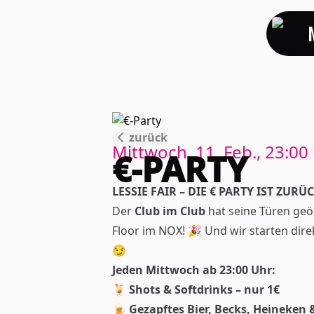
zurück
Mittwoch, 11. Feb., 23:00
€-PARTY
LESSIE FAIR – DIE € PARTY IST ZURÜ
Der
Club im Club
hat seine Türen geö
Floor im NOX! 🎉 Und wir starten dir
😏
Jeden Mittwoch ab 23:00 Uhr:
🍹
Shots & Softdrinks – nur 1€
🍺
Gezapftes Bier, Becks, Heineken 