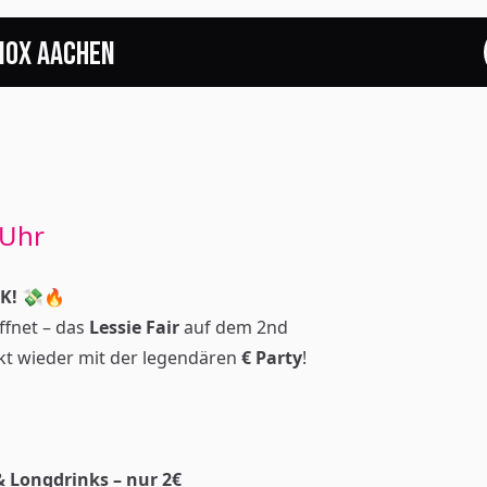
NOX Aachen
START
EVENTS
FOTOS
Uhr
EVENTLOCATION
CK! 💸🔥
ffnet – das
Lessie Fair
auf dem 2nd
FAQS
ekt wieder mit der legendären
€ Party
!
RESERVIERUNG
JOBS
& Longdrinks – nur 2€