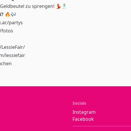
n Geldbeutel zu sprengen! 💃🕺
i?
🔥🎶
.ac/partys
/fotos
LessieFair/
/lessiefair
achen
Socials
Instagram
Facebook