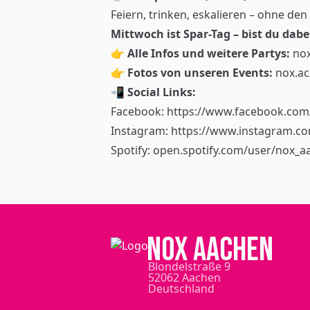
Feiern, trinken, eskalieren – ohne de
Mittwoch ist Spar-Tag – bist du dabe
👉
Alle Infos und weitere Partys:
nox
👉
Fotos von unseren Events:
nox.ac
📲
Social Links:
Facebook:
https://www.facebook.com/
Instagram:
https://www.instagram.com
Spotify:
open.spotify.com/user/nox_a
NOX Aachen
Blondelstraße 9
52062 Aachen
Deutschland