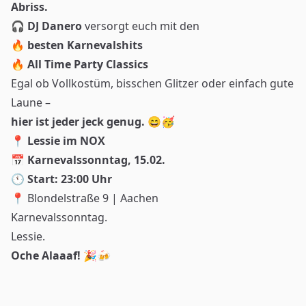
Abriss.
🎧
DJ Danero
versorgt euch mit den
🔥
besten Karnevalshits
🔥
All Time Party Classics
Egal ob Vollkostüm, bisschen Glitzer oder einfach gute
Laune –
hier ist jeder jeck genug.
😄🥳
📍
Lessie im NOX
📅
Karnevalssonntag, 15.02.
🕚
Start: 23:00 Uhr
📍 Blondelstraße 9 | Aachen
Karnevalssonntag.
Lessie.
Oche Alaaaf!
🎉🍻