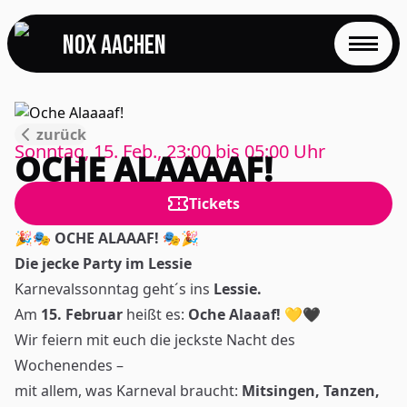
NOX Aachen
START
zurück
EVENTS
Sonntag, 15. Feb., 23:00
bis
05:00
Uhr
OCHE ALAAAAF!
FOTOS
Tickets
EVENTLOCATION
🎉🎭
OCHE ALAAAF!
🎭🎉
Die jecke Party im Lessie
FAQS
Karnevalssonntag geht´s ins
Lessie.
Am
15. Februar
heißt es:
Oche Alaaaf!
💛🖤
RESERVIERUNG
Wir feiern mit euch die jeckste Nacht des
Wochenendes –
JOBS
mit allem, was Karneval braucht:
Mitsingen, Tanzen,