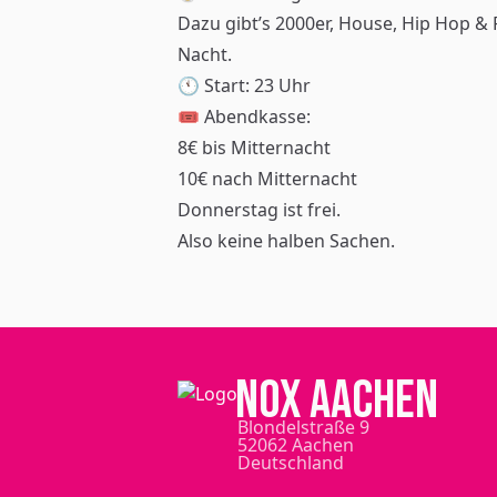
Dazu gibt’s 2000er, House, Hip Hop & 
Nacht.
🕚 Start: 23 Uhr
🎟️ Abendkasse:
8€ bis Mitternacht
10€ nach Mitternacht
Donnerstag ist frei.
Also keine halben Sachen.
NOX Aachen
Blondelstraße 9
52062 Aachen
Deutschland