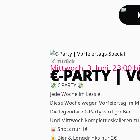
zurück
Mittwoch, 3. Juni, 23:00
b
€-PARTY | 
💸 € PARTY 💸
Jede Woche im Lessie.
Diese Woche wegen Vorfeiertag im M
Die legendäre €-Party wird größer.
Und Mittwoch komplett eskalieren zu 
🥃 Shots nur 1€
🍺 Bier & Longdrinks nur 2€