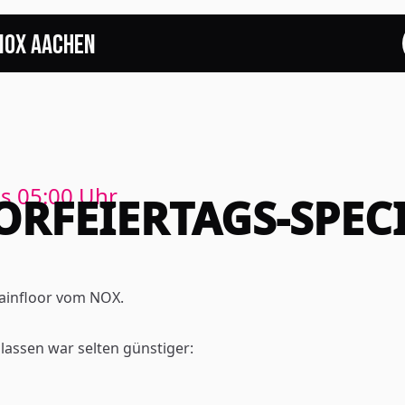
NOX Aachen
START
EVENTS
FOTOS
is
05:00
Uhr
VORFEIERTAGS-SPEC
EVENTLOCATION
FAQS
ainfloor vom NOX.
RESERVIERUNG
lassen war selten günstiger:
JOBS