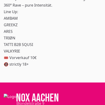
360° Rave – pure Intensität.
Line Up:
AMBAM
GREEKZ
ARES
TRIØN
TATTI B2B SQUSI
VALKYRIE
🎟️ Vorverkauf 10€
🔞 strictly 18+
NOX Aachen
Blondelstraße 9