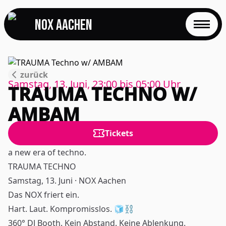
NOX Aachen
START
zurück
EVENTS
Samstag, 13. Juni, 23:00
bis
05:00
Uhr
TRAUMA TECHNO W/
FOTOS
AMBAM
EVENTLOCATION
Tickets
a new era of techno.
FAQS
TRAUMA TECHNO
Samstag, 13. Juni · NOX Aachen
RESERVIERUNG
Das NOX friert ein.
Hart. Laut. Kompromisslos. 🧊⛓️
JOBS
360° DJ Booth. Kein Abstand. Keine Ablenkung.