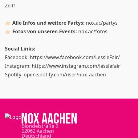
Zeit!
👉🏻
Alle Infos und weitere Partys:
nox.ac/partys
👉🏻 Fotos von unseren Events:
nox.ac/fotos
Social Links:
Facebook:
https://www.facebook.com/LessieFair/
Instagram:
https://www.instagram.com/lessiefair
Spotify:
open.spotify.com/user/nox_aachen
NOX Aachen
Blondelstraße 9
52062 Aachen
Deutschland