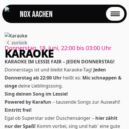
NOX Aachen
START
zurück
EVENTS
Donnerstag, 18. Juni, 22:00
bis
03:00
Uhr
KARAOKE
FOTOS
KARAOKE IM LESSIE FAIR – JEDEN DONNERSTAG!
Donnerstags ist und bleibt Karaoke-Tag!
Jeden
EVENTLOCATION
Donnerstag ab 22:00 Uhr
heißt es:
Mic schnappen &
singe
deine Lieblingssong.
FAQS
Sing deinen Song im Lessie!
Powered by Karafun
– tausende Songs zur Auswahl!
RESERVIERUNG
Eintritt frei!
Egal ob Superstar oder Duschensänger –
hier zählt
JOBS
nur der Spaß!
Komm vorbei, sing und hab´ eine gute