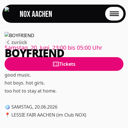
NOX Aachen
START
zurück
EVENTS
Samstag, 20. Juni, 23:00
bis
05:00
Uhr
BOYFRIEND
FOTOS
Tickets
EVENTLOCATION
good music.
hot boys. hot girls.
FAQS
too hot to stay at home.
RESERVIERUNG
🪩 SAMSTAG, 20.06.2026
📍 LESSIE FAIR AACHEN (im Club NOX)
JOBS