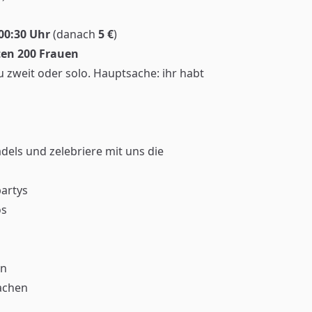
 00:30 Uhr
(danach
5 €
)
ten 200 Frauen
u zweit oder solo. Hauptsache: ihr habt
ädels und zelebriere mit uns die
partys
os
en
achen