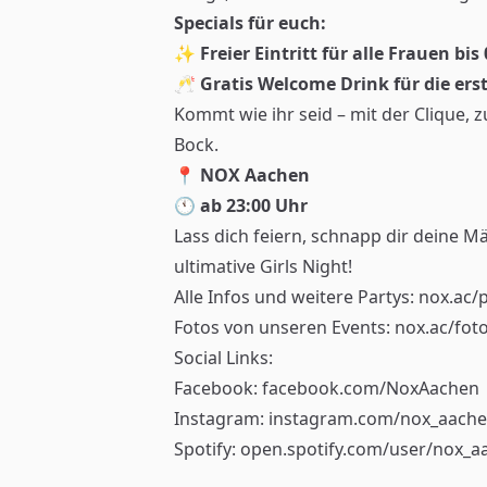
Specials für euch:
✨
Freier Eintritt für alle Frauen bis
🥂
Gratis Welcome Drink für die ers
Kommt wie ihr seid – mit der Clique, z
Bock.
📍
NOX Aachen
🕚
ab 23:00 Uhr
Lass dich feiern, schnapp dir deine M
ultimative Girls Night!
Alle Infos und weitere Partys:
nox.ac/
Fotos von unseren Events:
nox.ac/fot
Social Links:
Facebook:
facebook.com/NoxAachen
Instagram:
instagram.com/nox_aach
Spotify:
open.spotify.com/user/nox_a