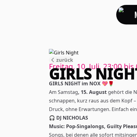
zurück
Freitag, 10. Juli, 23:00
bis
GIRLS NIGH
GIRLS NIGHT im NOX 💖🌹
Am Samstag
, 15. August
gehört die 
schnappen, kurz raus aus dem Kopf 
Druck, ohne Erwartungen. Einfach eine
🎧
DJ NICHOLAS
Music:
Pop-Singalongs, Guilty Plea
Songs, bei denen alle sofort mitsinge