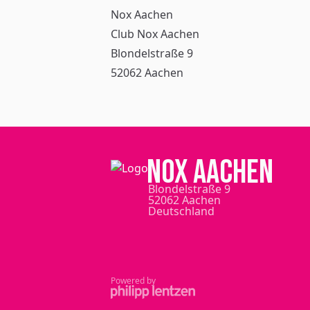
Nox Aachen
Club Nox Aachen
Blondelstraße 9
52062 Aachen
NOX Aachen
Blondelstraße 9
52062 Aachen
Deutschland
Powered by