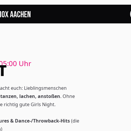
NOX Aachen
START
EVENTS
FOTOS
05:00
Uhr
T
EVENTLOCATION
Nacht euch: Lieblingsmenschen
FAQS
–
tanzen, lachen, anstoßen
. Ohne
 richtig gute Girls Night.
RESERVIERUNG
sures & Dance-/Throwback-Hits
(die
JOBS
n)