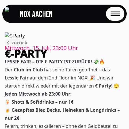
NOX Aachen
START
zurück
EVENTS
Mittwoch, 15. Juli, 23:00
Uhr
€-PARTY
FOTOS
LESSIE FAIR – DIE € PARTY IST ZURÜCK! 💸🔥
Der
Club im Club
hat seine Türen geöffnet – das
EVENTLOCATION
Lessie Fair
auf dem 2nd Floor im NOX! 🎉 Und wir
starten direkt wieder mit der legendären
€ Party
! 😏
FAQS
Jeden Mittwoch ab 23:00 Uhr:
🍹
Shots & Softdrinks – nur 1€
RESERVIERUNG
🍺
Gezapftes Bier, Becks, Heineken & Longdrinks –
nur 2€
JOBS
Feiern, trinken, eskalieren – ohne den Geldbeutel zu