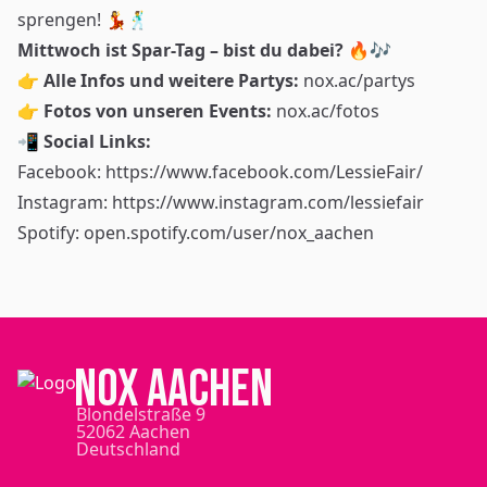
sprengen! 💃🕺
Mittwoch ist Spar-Tag – bist du dabei?
🔥🎶
👉
Alle Infos und weitere Partys:
nox.ac/partys
👉
Fotos von unseren Events:
nox.ac/fotos
📲
Social Links:
Facebook:
https://www.facebook.com/LessieFair/
Instagram:
https://www.instagram.com/lessiefair
Spotify:
open.spotify.com/user/nox_aachen
NOX Aachen
Blondelstraße 9
52062 Aachen
Deutschland