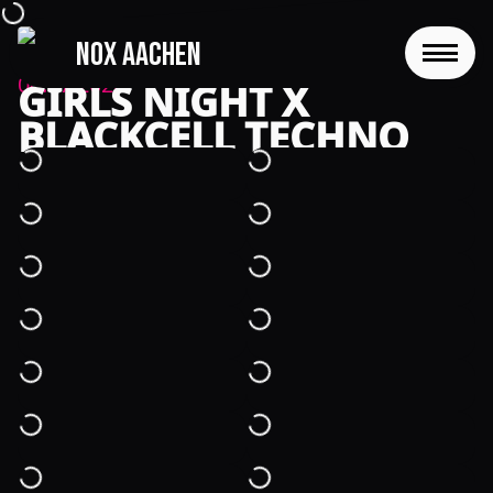
NOX Aachen
zurück
04.07.2026
GIRLS NIGHT X
START
BLACKCELL TECHNO
EVENTS
FOTOS
EVENTLOCATION
FAQS
RESERVIERUNG
JOBS