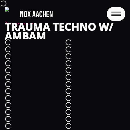
NOX Aachen
zurück
13.06.2026
TRAUMA TECHNO W/
START
AMBAM
EVENTS
FOTOS
EVENTLOCATION
FAQS
RESERVIERUNG
JOBS