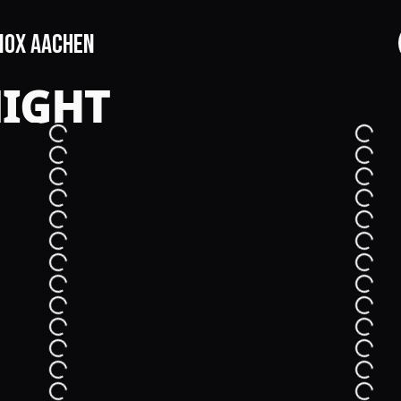
NOX Aachen
NIGHT
START
EVENTS
FOTOS
EVENTLOCATION
FAQS
RESERVIERUNG
JOBS