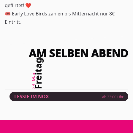
geflirtet!
❤️
🎟️
Early Love Birds zahlen bis Mitternacht nur 8€
Eintritt.
AM SELBEN ABEND
Freitag
23. Mai
LESSIE IM NOX
ab
23:00
Uhr
Vorverkauf