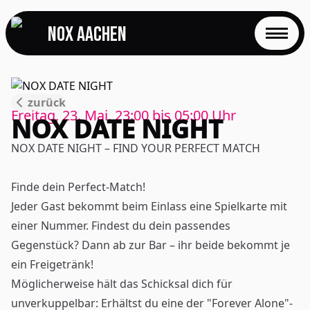
NOX Aachen
START
zurück
EVENTS
Freitag, 23. Mai, 23:00
bis
05:00
Uhr
NOX DATE NIGHT
FOTOS
NOX DATE NIGHT – FIND YOUR PERFECT MATCH
EVENTLOCATION
Finde dein Perfect-Match!
Jeder Gast bekommt beim Einlass eine Spielkarte mit
FAQS
einer Nummer. Findest du dein passendes
Gegenstück? Dann ab zur Bar – ihr beide bekommt je
RESERVIERUNG
ein Freigetränk!
Möglicherweise hält das Schicksal dich für
JOBS
unverkuppelbar: Erhältst du eine der "Forever Alone"-