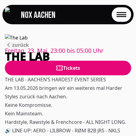
NOX Aachen
START
zurück
EVENTS
Freitag, 23. Mai, 23:00
bis
05:00
Uhr
THE LAB
FOTOS
Tickets
EVENTLOCATION
THE LAB - AACHEN’S HARDEST EVENT SERIES
Am 13.05.2026 bringen wir ein weiteres mal Harder
FAQS
Styles zurück nach Aachen.
Keine Kompromisse.
RESERVIERUNG
Kein Mainsteam.
Hardstyle, Rawstyle & Frenchcore - ALL NIGHT LONG.
JOBS
🔊 LINE-UP: AERO - LILBROW - RØM B2B JRS - NKLS